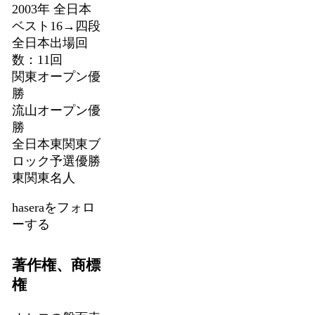
2003年 全日本
ベスト16→四段
全日本出場回
数：11回
関東オープン優
勝
流山オープン優
勝
全日本東関東ブ
ロック予選優勝
東関東名人
haseraをフォロ
ーする
著作権、商標
権