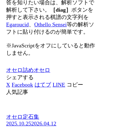
答を知りたい場合は、解析ソフトで
解析して下さい。
［diag］
ボタンを
押すと表示される棋譜の文字列を
Egaroucid
、
Othello Sensei
等の解析ソ
フトに貼り付けるのが簡単です。
※JavaScriptをオフにしていると動作
しません。
オセロ
詰めオセロ
シェアする
X
Facebook
はてブ
LINE
コピー
人気記事
オセロ定石集
2025.10.25
2026.04.12