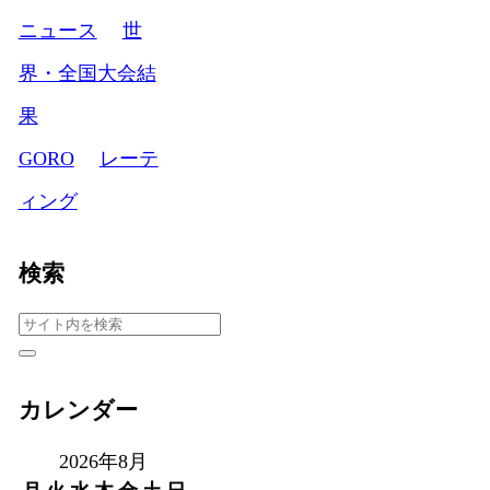
ニュース
世
界・全国大会結
果
GORO
レーテ
ィング
検索
カレンダー
2026年8月