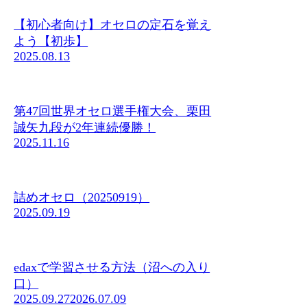
【初心者向け】オセロの定石を覚え
よう【初歩】
2025.08.13
第47回世界オセロ選手権大会、栗田
誠矢九段が2年連続優勝！
2025.11.16
詰めオセロ（20250919）
2025.09.19
edaxで学習させる方法（沼への入り
口）
2025.09.27
2026.07.09