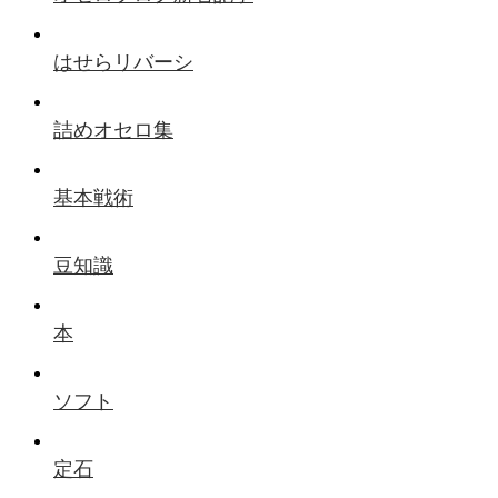
はせらリバーシ
詰めオセロ集
基本戦術
豆知識
本
ソフト
定石