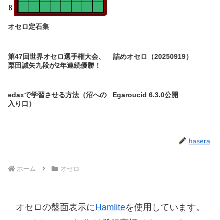
オセロ定石集
第47回世界オセロ選手権大会、
詰めオセロ（20250919）
栗田誠矢九段が2年連続優勝！
edaxで学習させる方法（沼への
Egaroucid 6.3.0公開
入り口）
hasera
ホーム
オセロ
オセロの盤面表示に
Hamlite
を使用しています。