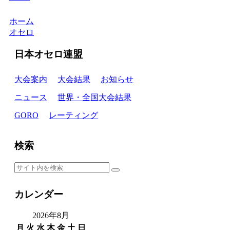
ホーム
オセロ
日本オセロ連盟
大会案内
大会結果
お知らせ
ニュース
世界・全国大会結果
GORO
レーティング
検索
カレンダー
2026年8月
月
火
水
木
金
土
日