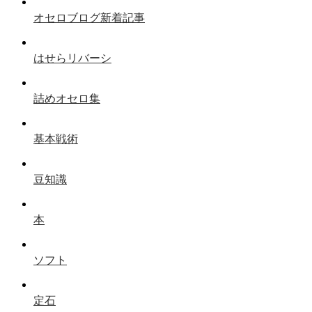
オセロブログ新着記事
はせらリバーシ
詰めオセロ集
基本戦術
豆知識
本
ソフト
定石