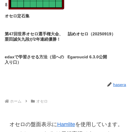
オセロ定石集
第47回世界オセロ選手権大会、
詰めオセロ（20250919）
栗田誠矢九段が2年連続優勝！
edaxで学習させる方法（沼への
Egaroucid 6.3.0公開
入り口）
hasera
ホーム
オセロ
オセロの盤面表示に
Hamlite
を使用しています。