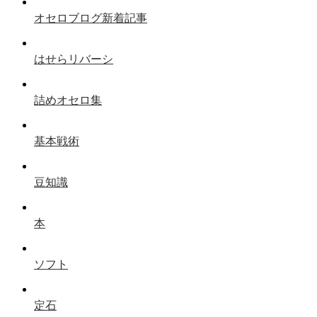
オセロブログ新着記事
はせらリバーシ
詰めオセロ集
基本戦術
豆知識
本
ソフト
定石