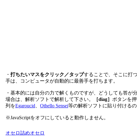
・
打ちたいマスをクリック／タップ
することで、そこに打
手は、コンピュータが自動的に最善手を打ちます。
・基本的には自分の力で解くものですが、どうしても答が
場合は、解析ソフトで解析して下さい。
［diag］
ボタンを押
列を
Egaroucid
、
Othello Sensei
等の解析ソフトに貼り付けるの
※JavaScriptをオフにしていると動作しません。
オセロ
詰めオセロ