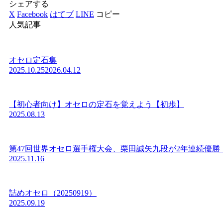
シェアする
X
Facebook
はてブ
LINE
コピー
人気記事
オセロ定石集
2025.10.25
2026.04.12
【初心者向け】オセロの定石を覚えよう【初歩】
2025.08.13
第47回世界オセロ選手権大会、栗田誠矢九段が2年連続優勝
2025.11.16
詰めオセロ（20250919）
2025.09.19