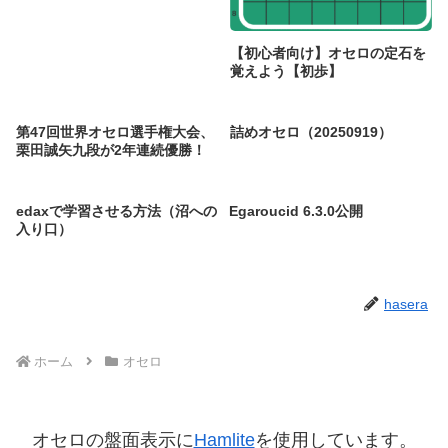
【初心者向け】オセロの定石を
覚えよう【初歩】
第47回世界オセロ選手権大会、
詰めオセロ（20250919）
栗田誠矢九段が2年連続優勝！
edaxで学習させる方法（沼への
Egaroucid 6.3.0公開
入り口）
hasera
ホーム
オセロ
オセロの盤面表示に
Hamlite
を使用しています。