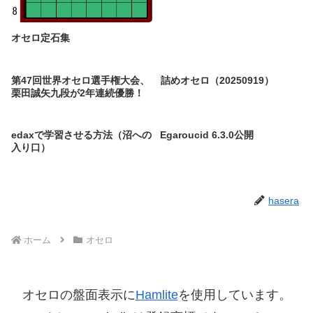
オセロ定石集
第47回世界オセロ選手権大会、
詰めオセロ（20250919）
栗田誠矢九段が2年連続優勝！
edaxで学習させる方法（沼への
Egaroucid 6.3.0公開
入り口）
hasera
ホーム
オセロ
オセロの盤面表示に
Hamlite
を使用しています。