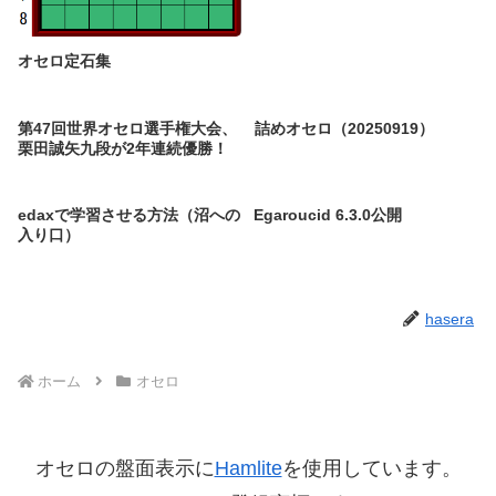
オセロ定石集
第47回世界オセロ選手権大会、
詰めオセロ（20250919）
栗田誠矢九段が2年連続優勝！
edaxで学習させる方法（沼への
Egaroucid 6.3.0公開
入り口）
hasera
ホーム
オセロ
オセロの盤面表示に
Hamlite
を使用しています。