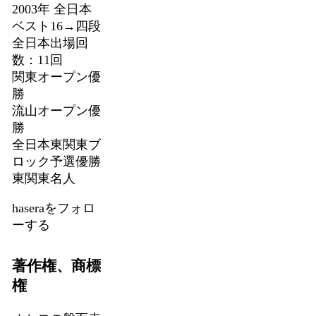
2003年 全日本
ベスト16→四段
全日本出場回
数：11回
関東オープン優
勝
流山オープン優
勝
全日本東関東ブ
ロック予選優勝
東関東名人
haseraをフォロ
ーする
著作権、商標
権