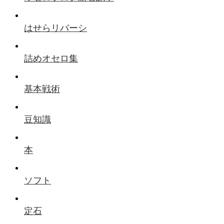
はせらリバーシ
詰めオセロ集
基本戦術
豆知識
本
ソフト
定石