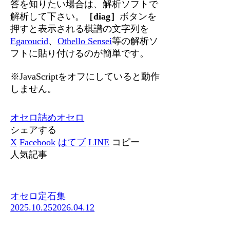
答を知りたい場合は、解析ソフトで
解析して下さい。
［diag］
ボタンを
押すと表示される棋譜の文字列を
Egaroucid
、
Othello Sensei
等の解析ソ
フトに貼り付けるのが簡単です。
※JavaScriptをオフにしていると動作
しません。
オセロ
詰めオセロ
シェアする
X
Facebook
はてブ
LINE
コピー
人気記事
オセロ定石集
2025.10.25
2026.04.12