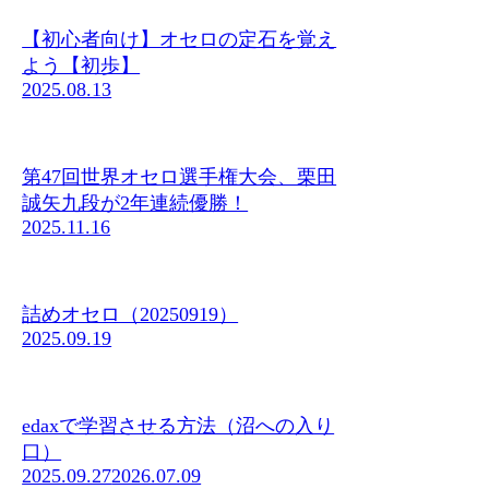
【初心者向け】オセロの定石を覚え
よう【初歩】
2025.08.13
第47回世界オセロ選手権大会、栗田
誠矢九段が2年連続優勝！
2025.11.16
詰めオセロ（20250919）
2025.09.19
edaxで学習させる方法（沼への入り
口）
2025.09.27
2026.07.09