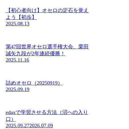
【初心者向け】オセロの定石を覚え
よう【初歩】
2025.08.13
第47回世界オセロ選手権大会、栗田
誠矢九段が2年連続優勝！
2025.11.16
詰めオセロ（20250919）
2025.09.19
edaxで学習させる方法（沼への入り
口）
2025.09.27
2026.07.09