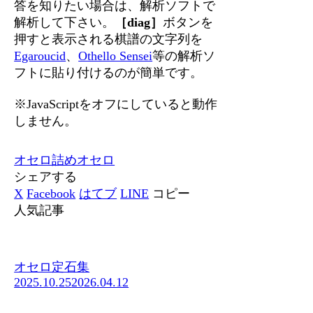
答を知りたい場合は、解析ソフトで
解析して下さい。
［diag］
ボタンを
押すと表示される棋譜の文字列を
Egaroucid
、
Othello Sensei
等の解析ソ
フトに貼り付けるのが簡単です。
※JavaScriptをオフにしていると動作
しません。
オセロ
詰めオセロ
シェアする
X
Facebook
はてブ
LINE
コピー
人気記事
オセロ定石集
2025.10.25
2026.04.12