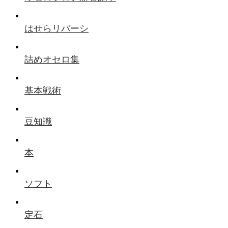
はせらリバーシ
詰めオセロ集
基本戦術
豆知識
本
ソフト
定石