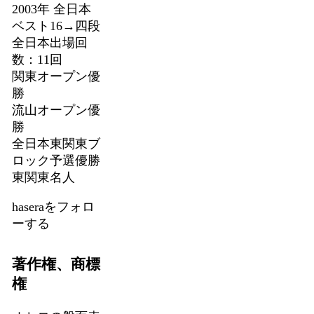
2003年 全日本
ベスト16→四段
全日本出場回
数：11回
関東オープン優
勝
流山オープン優
勝
全日本東関東ブ
ロック予選優勝
東関東名人
haseraをフォロ
ーする
著作権、商標
権