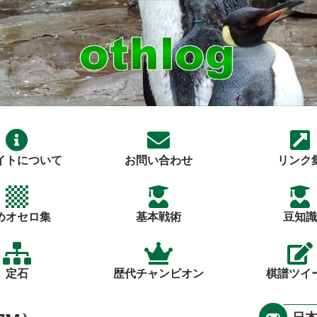
イトについて
お問い合わせ
リンク
めオセロ集
基本戦術
豆知識
定石
歴代チャンピオン
棋譜ツイ