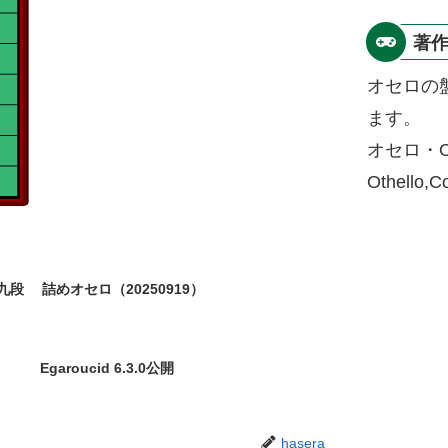
著
オセロの
ます。
オセロ・O
Othello,
九段
詰めオセロ（20250919）
Egaroucid 6.3.0公開
hasera