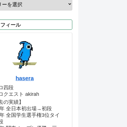
ロフィール
hasera
ロ四段
クエスト akirah
去の実績】
86年 全日本初出場→初段
91年 全国学生選手権3位タイ
段