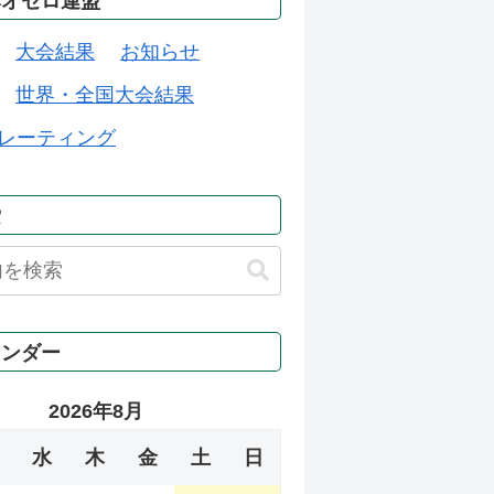
本オセロ連盟
大会結果
お知らせ
世界・全国大会結果
レーティング
索
レンダー
2026年8月
水
木
金
土
日