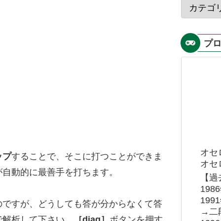
プ
オセ
ップ
することで、そこに打つことができま
オセロ
が自動的に最善手を打ちます。
【過
19
19
のですが、どうしても答が分からなくて答
→二
で解析して下さい。
［diag］
ボタンを押す