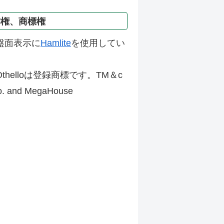
作権、商標権
盤面表示に
Hamlite
を使用してい
thelloは登録商標です。TM＆c
Co. and MegaHouse