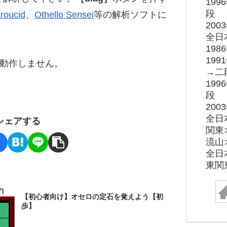
19
段
roucid
、
Othello Sensei
等の解析ソフトに
20
全日
19
19
ると動作しません。
→二
19
段
20
全日
シェアする
関東
流山
全日
東関
【初心者向け】オセロの定石を覚えよう【初
歩】