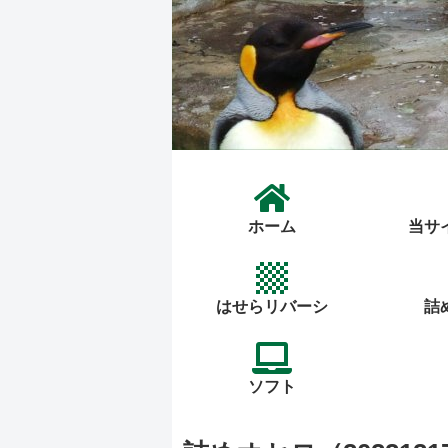
ホーム
当サ
はせらリバーシ
詰
ソフト