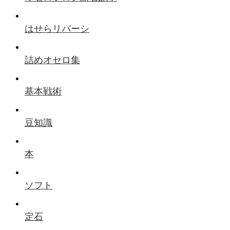
はせらリバーシ
詰めオセロ集
基本戦術
豆知識
本
ソフト
定石