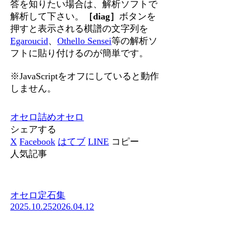
答を知りたい場合は、解析ソフトで
解析して下さい。
［diag］
ボタンを
押すと表示される棋譜の文字列を
Egaroucid
、
Othello Sensei
等の解析ソ
フトに貼り付けるのが簡単です。
※JavaScriptをオフにしていると動作
しません。
オセロ
詰めオセロ
シェアする
X
Facebook
はてブ
LINE
コピー
人気記事
オセロ定石集
2025.10.25
2026.04.12