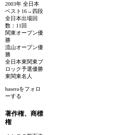
2003年 全日本
ベスト16→四段
全日本出場回
数：11回
関東オープン優
勝
流山オープン優
勝
全日本東関東ブ
ロック予選優勝
東関東名人
haseraをフォロ
ーする
著作権、商標
権