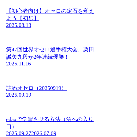
【初心者向け】オセロの定石を覚え
よう【初歩】
2025.08.13
第47回世界オセロ選手権大会、栗田
誠矢九段が2年連続優勝！
2025.11.16
詰めオセロ（20250919）
2025.09.19
edaxで学習させる方法（沼への入り
口）
2025.09.27
2026.07.09