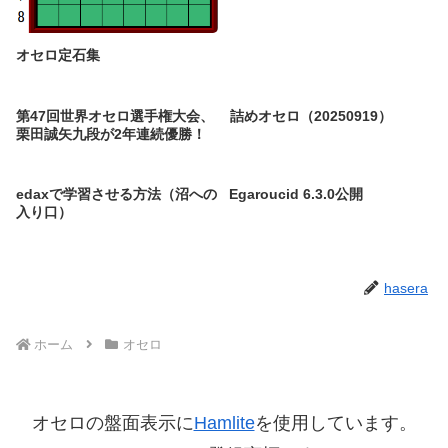
オセロ定石集
第47回世界オセロ選手権大会、
詰めオセロ（20250919）
栗田誠矢九段が2年連続優勝！
edaxで学習させる方法（沼への
Egaroucid 6.3.0公開
入り口）
hasera
ホーム
オセロ
オセロの盤面表示に
Hamlite
を使用しています。