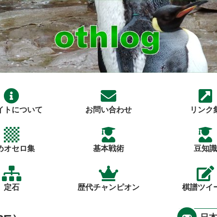
イトについて
お問い合わせ
リンク
めオセロ集
基本戦術
豆知識
定石
歴代チャンピオン
棋譜ツイ