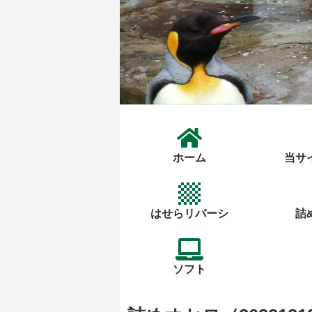
ホーム
当サ
はせらリバーシ
詰
ソフト