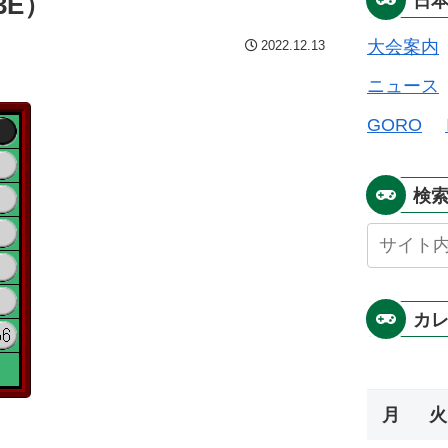
3E）
日
大会案内
2022.12.13
ニュース
GORO
検
カ
月
火