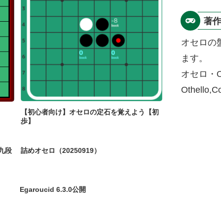
著
オセロの
ます。
オセロ・O
Othello,
【初心者向け】オセロの定石を覚えよう【初
歩】
九段
詰めオセロ（20250919）
Egaroucid 6.3.0公開