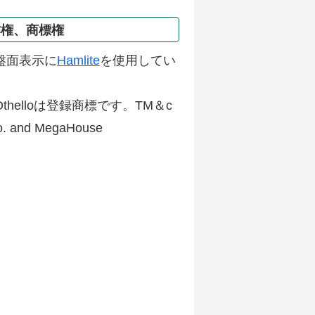
作権、商標権
盤面表示に
Hamlite
を使用してい
thelloは登録商標です。TM＆c
Co. and MegaHouse