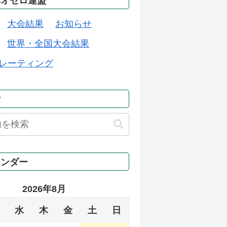
本オセロ連盟
大会結果
お知らせ
世界・全国大会結果
レーティング
索
レンダー
2026年8月
水
木
金
土
日