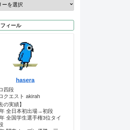
ロフィール
hasera
ロ四段
クエスト akirah
去の実績】
86年 全日本初出場→初段
91年 全国学生選手権3位タイ
段