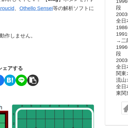
19
段
roucid
、
Othello Sensei
等の解析ソフトに
20
全日
19
19
ると動作しません。
→二
19
段
20
全日
シェアする
関東
流山
全日
東関