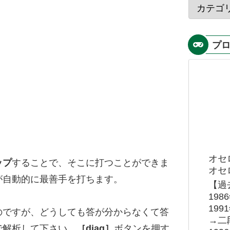
プ
オセ
ップ
することで、そこに打つことができま
オセロ
が自動的に最善手を打ちます。
【過
19
19
のですが、どうしても答が分からなくて答
→二
で解析して下さい。
［diag］
ボタンを押す