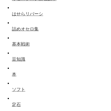
はせらリバーシ
詰めオセロ集
基本戦術
豆知識
本
ソフト
定石