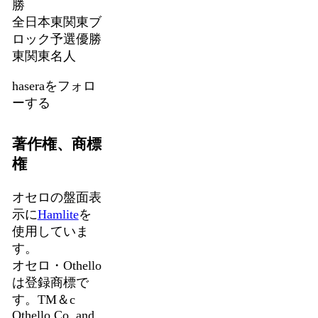
勝
全日本東関東ブ
ロック予選優勝
東関東名人
haseraをフォロ
ーする
著作権、商標
権
オセロの盤面表
示に
Hamlite
を
使用していま
す。
オセロ・Othello
は登録商標で
す。TM＆c
Othello,Co. and