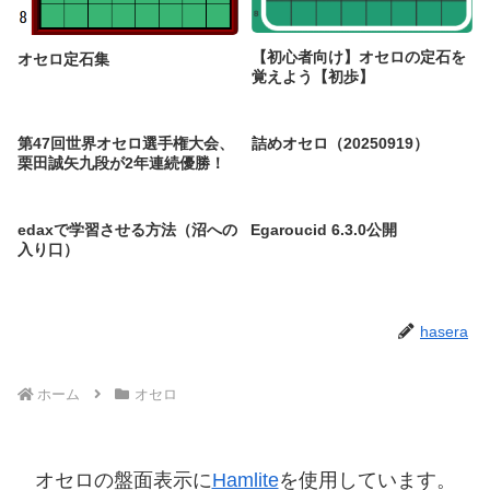
【初心者向け】オセロの定石を
オセロ定石集
覚えよう【初歩】
第47回世界オセロ選手権大会、
詰めオセロ（20250919）
栗田誠矢九段が2年連続優勝！
edaxで学習させる方法（沼への
Egaroucid 6.3.0公開
入り口）
hasera
ホーム
オセロ
オセロの盤面表示に
Hamlite
を使用しています。