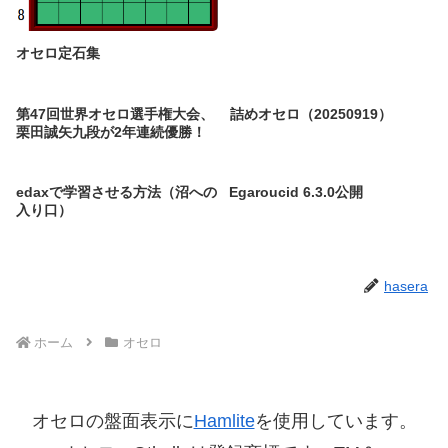
オセロ定石集
第47回世界オセロ選手権大会、
詰めオセロ（20250919）
栗田誠矢九段が2年連続優勝！
edaxで学習させる方法（沼への
Egaroucid 6.3.0公開
入り口）
hasera
ホーム
オセロ
オセロの盤面表示に
Hamlite
を使用しています。