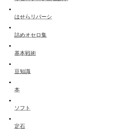
はせらリバーシ
詰めオセロ集
基本戦術
豆知識
本
ソフト
定石