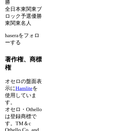
勝
全日本東関東ブ
ロック予選優勝
東関東名人
haseraをフォロ
ーする
著作権、商標
権
オセロの盤面表
示に
Hamlite
を
使用していま
す。
オセロ・Othello
は登録商標で
す。TM＆c
Othello,Co. and