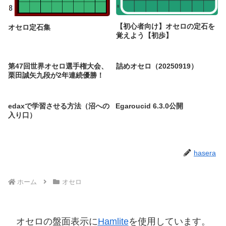
【初心者向け】オセロの定石を
オセロ定石集
覚えよう【初歩】
第47回世界オセロ選手権大会、
詰めオセロ（20250919）
栗田誠矢九段が2年連続優勝！
edaxで学習させる方法（沼への
Egaroucid 6.3.0公開
入り口）
hasera
ホーム
オセロ
オセロの盤面表示に
Hamlite
を使用しています。