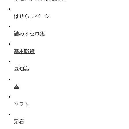
はせらリバーシ
詰めオセロ集
基本戦術
豆知識
本
ソフト
定石