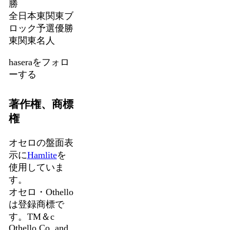
勝
全日本東関東ブ
ロック予選優勝
東関東名人
haseraをフォロ
ーする
著作権、商標
権
オセロの盤面表
示に
Hamlite
を
使用していま
す。
オセロ・Othello
は登録商標で
す。TM＆c
Othello,Co. and