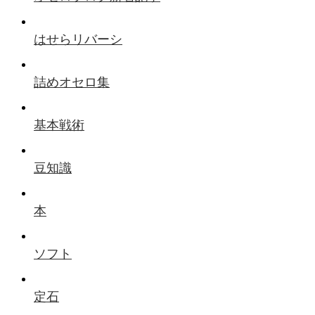
はせらリバーシ
詰めオセロ集
基本戦術
豆知識
本
ソフト
定石