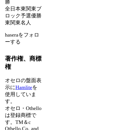
勝
全日本東関東ブ
ロック予選優勝
東関東名人
haseraをフォロ
ーする
著作権、商標
権
オセロの盤面表
示に
Hamlite
を
使用していま
す。
オセロ・Othello
は登録商標で
す。TM＆c
Othello,Co. and