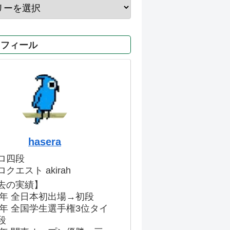
ロフィール
hasera
ロ四段
クエスト akirah
去の実績】
86年 全日本初出場→初段
91年 全国学生選手権3位タイ
段