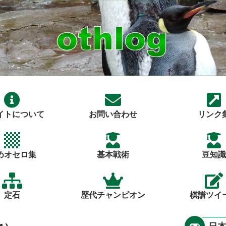
イトについて
お問い合わせ
リンク
めオセロ集
基本戦術
豆知識
定石
歴代チャンピオン
棋譜ツイ