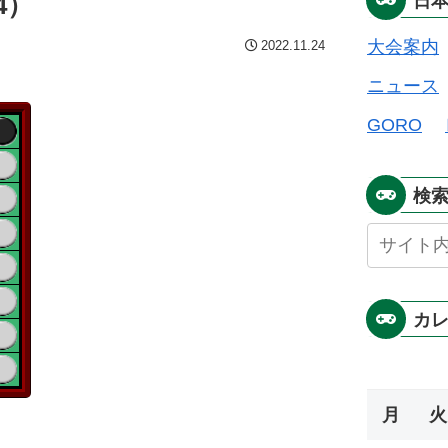
4）
日
大会案内
2022.11.24
ニュース
GORO
検
カ
月
火