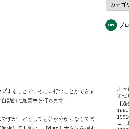
プ
オセ
ップ
することで、そこに打つことができま
オセロ
が自動的に最善手を打ちます。
【過
19
19
のですが、どうしても答が分からなくて答
→二
で解析して下さい。
［diag］
ボタンを押す