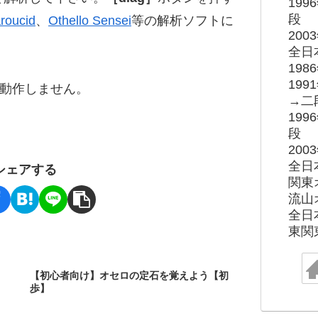
19
段
roucid
、
Othello Sensei
等の解析ソフトに
20
全日
19
19
ると動作しません。
→二
19
段
20
全日
シェアする
関東
流山
全日
東関
【初心者向け】オセロの定石を覚えよう【初
歩】