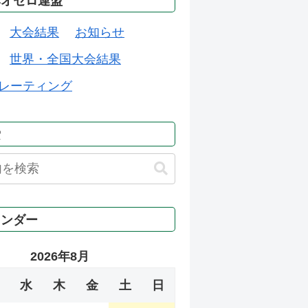
本オセロ連盟
大会結果
お知らせ
世界・全国大会結果
レーティング
索
レンダー
2026年8月
水
木
金
土
日