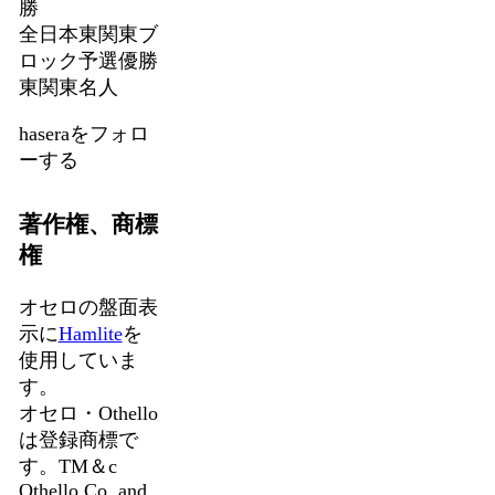
勝
全日本東関東ブ
ロック予選優勝
東関東名人
haseraをフォロ
ーする
著作権、商標
権
オセロの盤面表
示に
Hamlite
を
使用していま
す。
オセロ・Othello
は登録商標で
す。TM＆c
Othello,Co. and