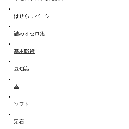
はせらリバーシ
詰めオセロ集
基本戦術
豆知識
本
ソフト
定石