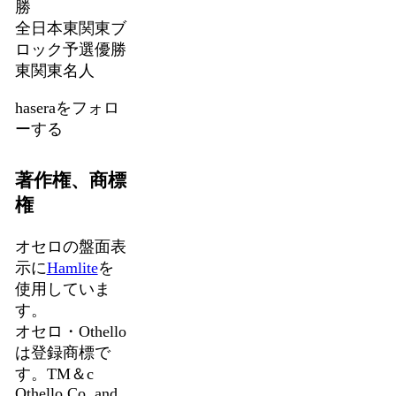
勝
全日本東関東ブ
ロック予選優勝
東関東名人
haseraをフォロ
ーする
著作権、商標
権
オセロの盤面表
示に
Hamlite
を
使用していま
す。
オセロ・Othello
は登録商標で
す。TM＆c
Othello,Co. and