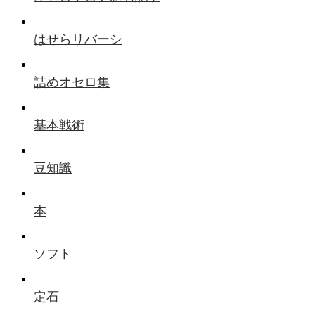
はせらリバーシ
詰めオセロ集
基本戦術
豆知識
本
ソフト
定石