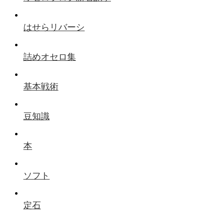
はせらリバーシ
詰めオセロ集
基本戦術
豆知識
本
ソフト
定石