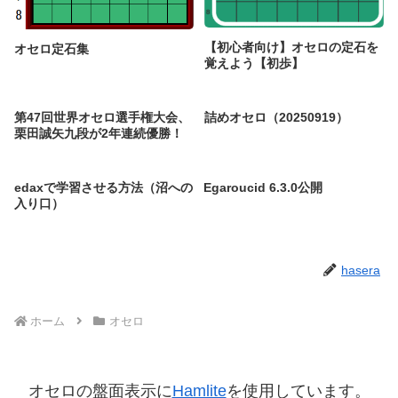
【初心者向け】オセロの定石を
オセロ定石集
覚えよう【初歩】
第47回世界オセロ選手権大会、
詰めオセロ（20250919）
栗田誠矢九段が2年連続優勝！
edaxで学習させる方法（沼への
Egaroucid 6.3.0公開
入り口）
hasera
ホーム
オセロ
オセロの盤面表示に
Hamlite
を使用しています。