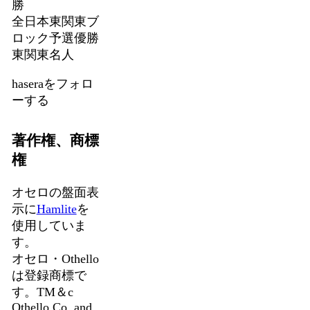
勝
全日本東関東ブ
ロック予選優勝
東関東名人
haseraをフォロ
ーする
著作権、商標
権
オセロの盤面表
示に
Hamlite
を
使用していま
す。
オセロ・Othello
は登録商標で
す。TM＆c
Othello,Co. and