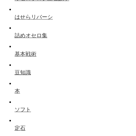
はせらリバーシ
詰めオセロ集
基本戦術
豆知識
本
ソフト
定石