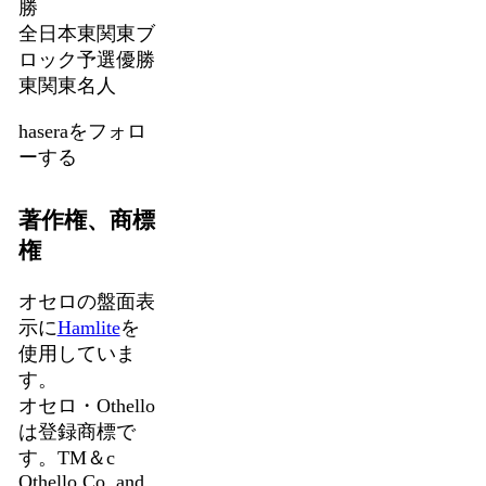
勝
全日本東関東ブ
ロック予選優勝
東関東名人
haseraをフォロ
ーする
著作権、商標
権
オセロの盤面表
示に
Hamlite
を
使用していま
す。
オセロ・Othello
は登録商標で
す。TM＆c
Othello,Co. and