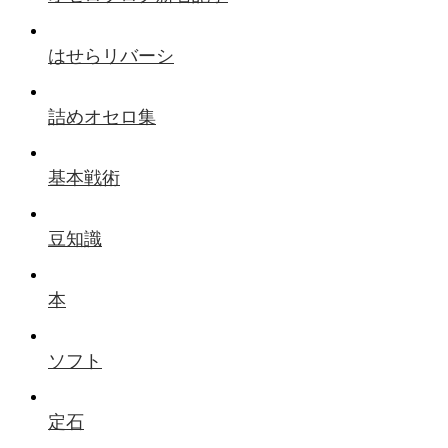
はせらリバーシ
詰めオセロ集
基本戦術
豆知識
本
ソフト
定石