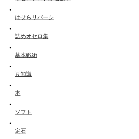
はせらリバーシ
詰めオセロ集
基本戦術
豆知識
本
ソフト
定石