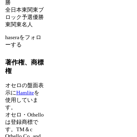
勝
全日本東関東ブ
ロック予選優勝
東関東名人
haseraをフォロ
ーする
著作権、商標
権
オセロの盤面表
示に
Hamlite
を
使用していま
す。
オセロ・Othello
は登録商標で
す。TM＆c
Othello,Co. and