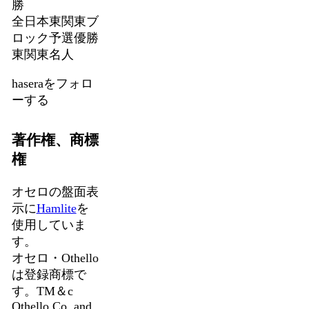
勝
全日本東関東ブ
ロック予選優勝
東関東名人
haseraをフォロ
ーする
著作権、商標
権
オセロの盤面表
示に
Hamlite
を
使用していま
す。
オセロ・Othello
は登録商標で
す。TM＆c
Othello,Co. and