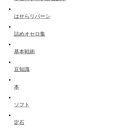
はせらリバーシ
詰めオセロ集
基本戦術
豆知識
本
ソフト
定石