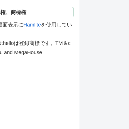
作権、商標権
盤面表示に
Hamlite
を使用してい
thelloは登録商標です。TM＆c
Co. and MegaHouse