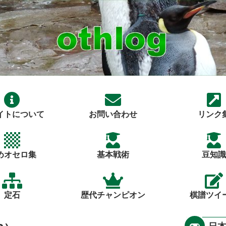
イトについて
お問い合わせ
リンク
めオセロ集
基本戦術
豆知識
定石
歴代チャンピオン
棋譜ツイ