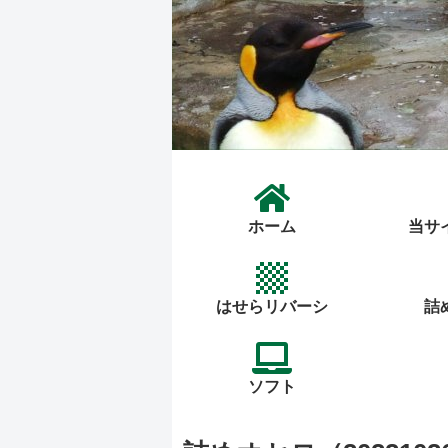
ホーム
当サ
はせらリバーシ
詰
ソフト