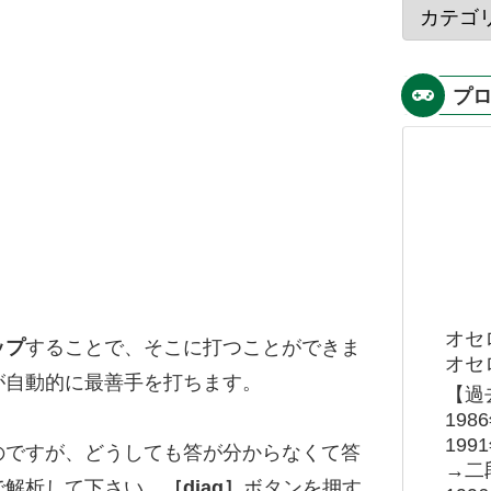
プ
オセ
ップ
することで、そこに打つことができま
オセロ
が自動的に最善手を打ちます。
【過
19
19
のですが、どうしても答が分からなくて答
→二
で解析して下さい。
［diag］
ボタンを押す