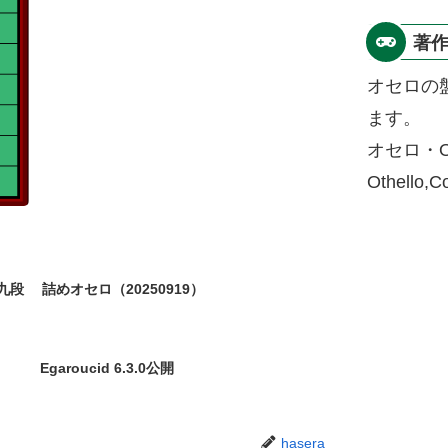
著
オセロの
ます。
オセロ・O
Othello,
九段
詰めオセロ（20250919）
Egaroucid 6.3.0公開
hasera