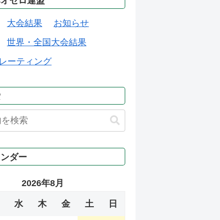
本オセロ連盟
大会結果
お知らせ
世界・全国大会結果
レーティング
索
レンダー
2026年8月
水
木
金
土
日