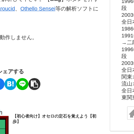
19
段
roucid
、
Othello Sensei
等の解析ソフトに
20
全日
19
19
ると動作しません。
→二
19
段
20
全日
シェアする
関東
流山
全日
東関
【初心者向け】オセロの定石を覚えよう【初
歩】