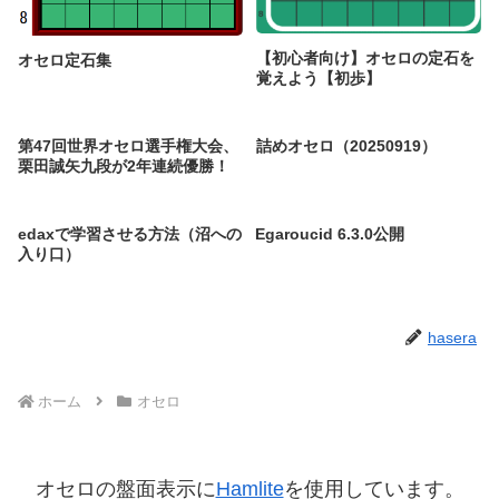
【初心者向け】オセロの定石を
オセロ定石集
覚えよう【初歩】
第47回世界オセロ選手権大会、
詰めオセロ（20250919）
栗田誠矢九段が2年連続優勝！
edaxで学習させる方法（沼への
Egaroucid 6.3.0公開
入り口）
hasera
ホーム
オセロ
オセロの盤面表示に
Hamlite
を使用しています。