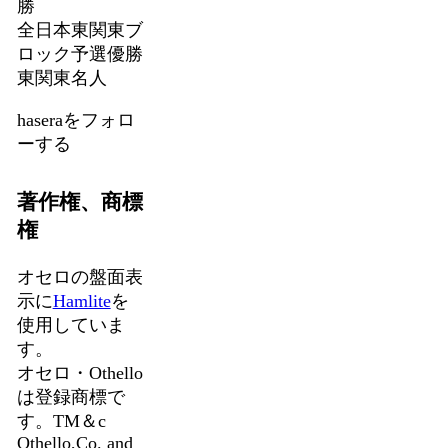
勝
全日本東関東ブ
ロック予選優勝
東関東名人
haseraをフォロ
ーする
著作権、商標
権
オセロの盤面表
示に
Hamlite
を
使用していま
す。
オセロ・Othello
は登録商標で
す。TM＆c
Othello,Co. and