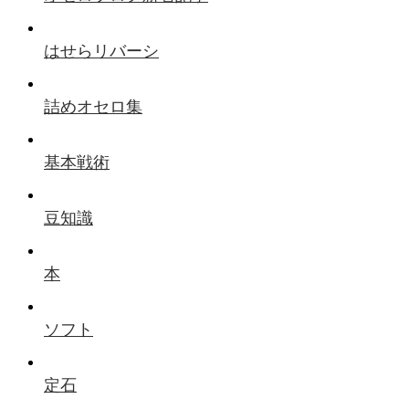
はせらリバーシ
詰めオセロ集
基本戦術
豆知識
本
ソフト
定石