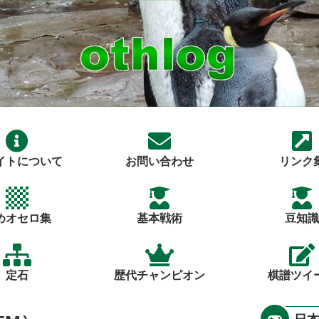
イトについて
お問い合わせ
リンク
めオセロ集
基本戦術
豆知識
定石
歴代チャンピオン
棋譜ツイ