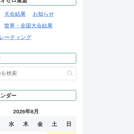
本オセロ連盟
大会結果
お知らせ
世界・全国大会結果
レーティング
索
レンダー
2026年8月
水
木
金
土
日