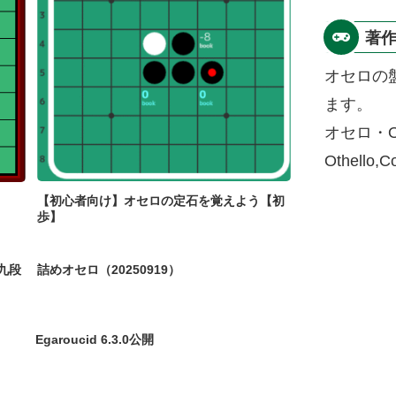
著
オセロの
ます。
オセロ・O
Othello,
【初心者向け】オセロの定石を覚えよう【初
歩】
九段
詰めオセロ（20250919）
Egaroucid 6.3.0公開