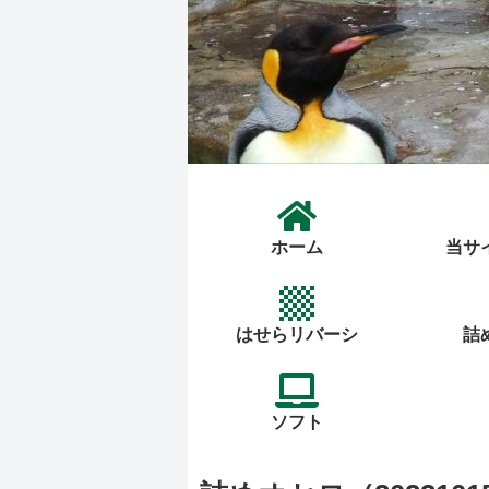
ホーム
当サ
はせらリバーシ
詰
ソフト