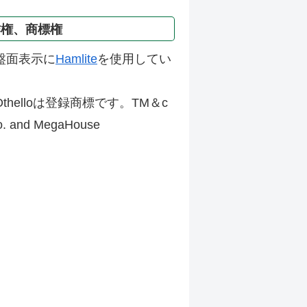
作権、商標権
盤面表示に
Hamlite
を使用してい
thelloは登録商標です。TM＆c
Co. and MegaHouse