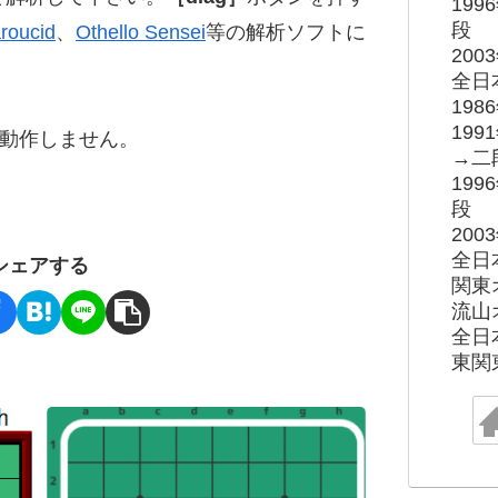
19
段
roucid
、
Othello Sensei
等の解析ソフトに
20
全日
19
19
ると動作しません。
→二
19
段
20
全日
シェアする
関東
流山
全日
東関