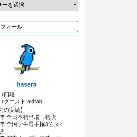
ロフィール
hasera
ロ四段
クエスト akirah
去の実績】
86年 全日本初出場→初段
91年 全国学生選手権3位タイ
段