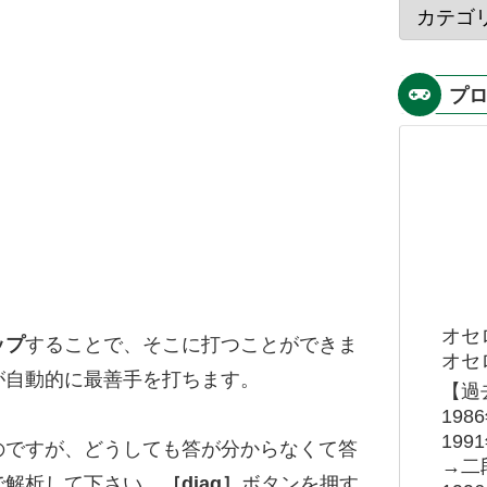
プ
オセ
ップ
することで、そこに打つことができま
オセロ
が自動的に最善手を打ちます。
【過
19
19
のですが、どうしても答が分からなくて答
→二
で解析して下さい。
［diag］
ボタンを押す