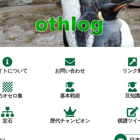
イトについて
お問い合わせ
リンク
めオセロ集
基本戦術
豆知識
定石
歴代チャンピオン
棋譜ツイ