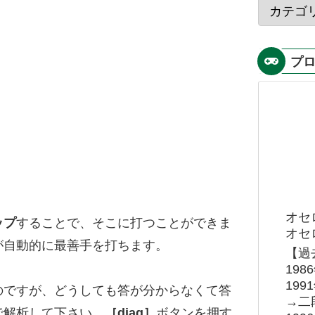
プ
オセ
ップ
することで、そこに打つことができま
オセロ
が自動的に最善手を打ちます。
【過
19
19
のですが、どうしても答が分からなくて答
→二
で解析して下さい。
［diag］
ボタンを押す