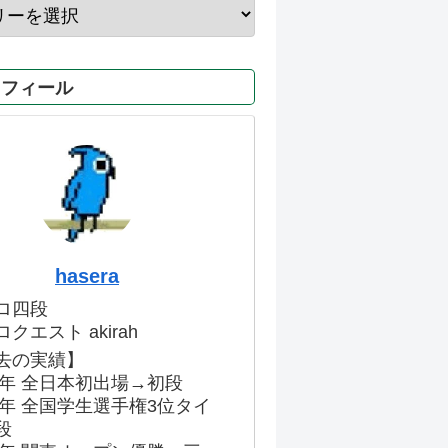
ロフィール
hasera
ロ四段
クエスト akirah
去の実績】
86年 全日本初出場→初段
91年 全国学生選手権3位タイ
段