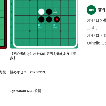
著
オセロの
ます。
オセロ・O
Othello,
【初心者向け】オセロの定石を覚えよう【初
歩】
九段
詰めオセロ（20250919）
Egaroucid 6.3.0公開