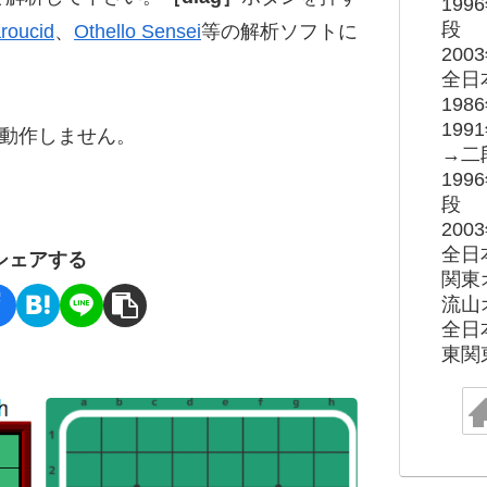
19
段
roucid
、
Othello Sensei
等の解析ソフトに
20
全日
19
19
ると動作しません。
→二
19
段
20
全日
シェアする
関東
流山
全日
東関