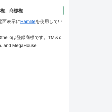
作権、商標権
盤面表示に
Hamlite
を使用してい
thelloは登録商標です。TM＆c
Co. and MegaHouse