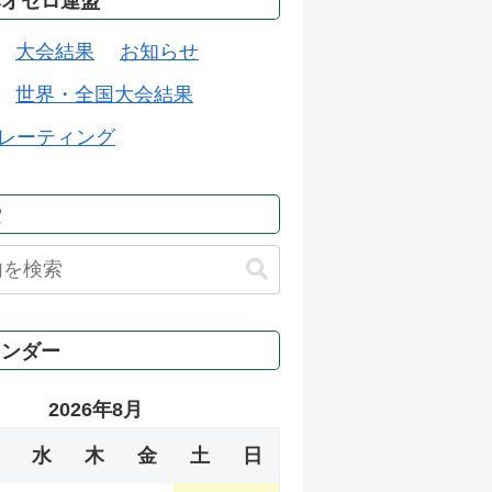
本オセロ連盟
大会結果
お知らせ
世界・全国大会結果
レーティング
索
レンダー
2026年8月
水
木
金
土
日