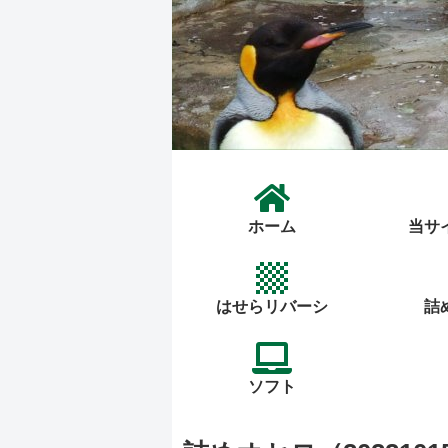
ホーム
当サ
はせらリバーシ
詰
ソフト