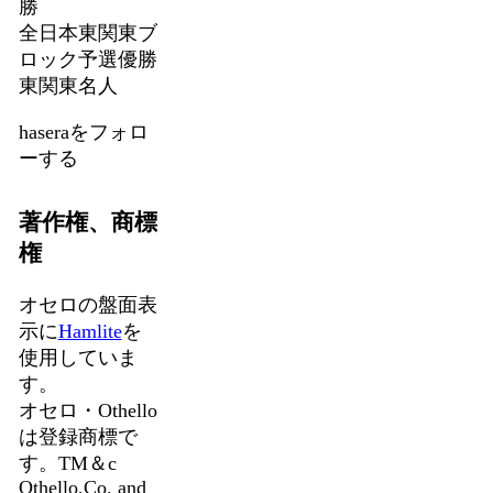
勝
全日本東関東ブ
ロック予選優勝
東関東名人
haseraをフォロ
ーする
著作権、商標
権
オセロの盤面表
示に
Hamlite
を
使用していま
す。
オセロ・Othello
は登録商標で
す。TM＆c
Othello,Co. and