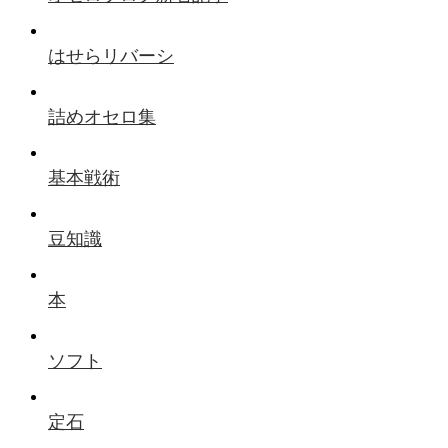
はせらリバーシ
詰めオセロ集
基本戦術
豆知識
本
ソフト
定石