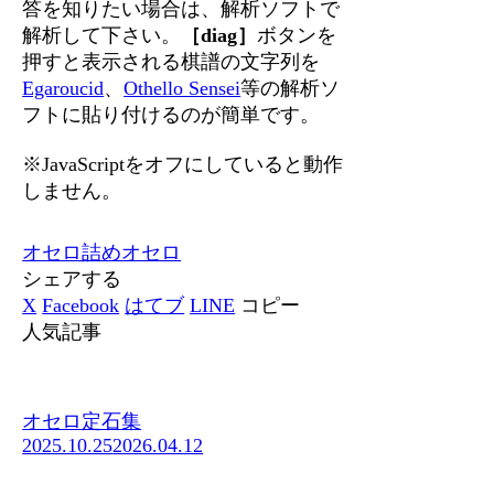
答を知りたい場合は、解析ソフトで
解析して下さい。
［diag］
ボタンを
押すと表示される棋譜の文字列を
Egaroucid
、
Othello Sensei
等の解析ソ
フトに貼り付けるのが簡単です。
※JavaScriptをオフにしていると動作
しません。
オセロ
詰めオセロ
シェアする
X
Facebook
はてブ
LINE
コピー
人気記事
オセロ定石集
2025.10.25
2026.04.12