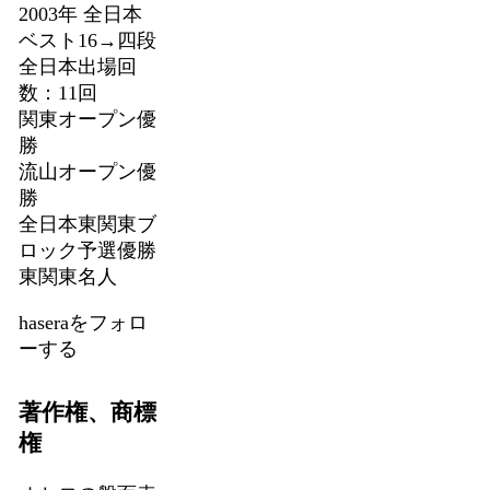
2003年 全日本
ベスト16→四段
全日本出場回
数：11回
関東オープン優
勝
流山オープン優
勝
全日本東関東ブ
ロック予選優勝
東関東名人
haseraをフォロ
ーする
著作権、商標
権