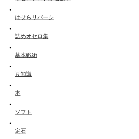
はせらリバーシ
詰めオセロ集
基本戦術
豆知識
本
ソフト
定石