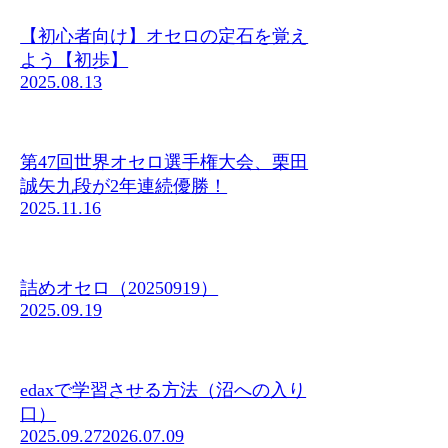
【初心者向け】オセロの定石を覚え
よう【初歩】
2025.08.13
第47回世界オセロ選手権大会、栗田
誠矢九段が2年連続優勝！
2025.11.16
詰めオセロ（20250919）
2025.09.19
edaxで学習させる方法（沼への入り
口）
2025.09.27
2026.07.09