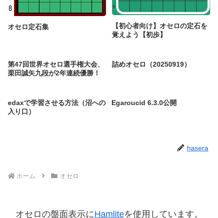
【初心者向け】オセロの定石を
オセロ定石集
覚えよう【初歩】
第47回世界オセロ選手権大会、
詰めオセロ（20250919）
栗田誠矢九段が2年連続優勝！
edaxで学習させる方法（沼への
Egaroucid 6.3.0公開
入り口）
hasera
ホーム
オセロ
オセロの盤面表示に
Hamlite
を使用しています。