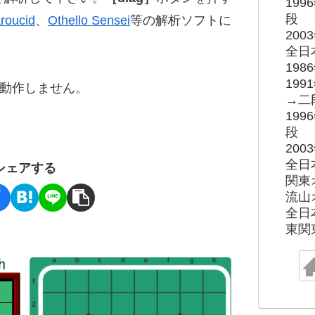
19
段
roucid
、
Othello Sensei
等の解析ソフトに
20
全日
19
19
ると動作しません。
→二
19
段
20
全日
シェアする
関東
流山
全日
東関