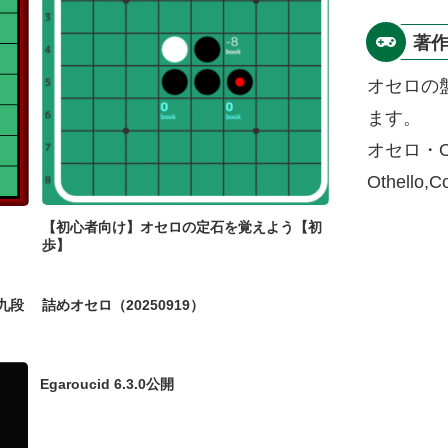
著
オセロの
ます。
オセロ・O
Othello,
【初心者向け】オセロの定石を覚えよう【初
歩】
九段
詰めオセロ（20250919）
Egaroucid 6.3.0公開