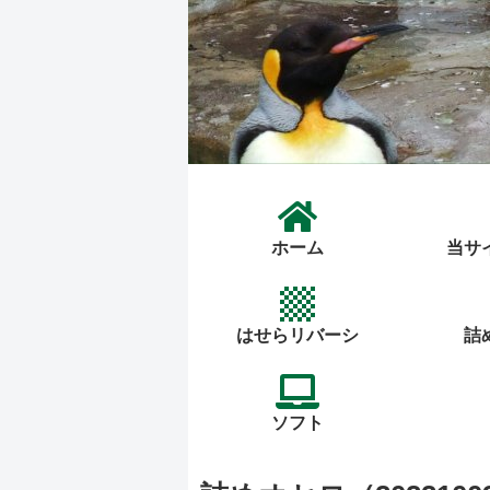
ホーム
当サ
はせらリバーシ
詰
ソフト