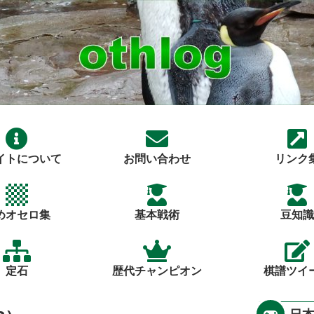
イトについて
お問い合わせ
リンク
めオセロ集
基本戦術
豆知識
定石
歴代チャンピオン
棋譜ツイ