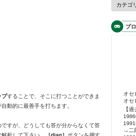
プ
オセ
ップ
することで、そこに打つことができま
オセロ
が自動的に最善手を打ちます。
【過
19
19
のですが、どうしても答が分からなくて答
→二
で解析して下さい。
［diag］
ボタンを押す