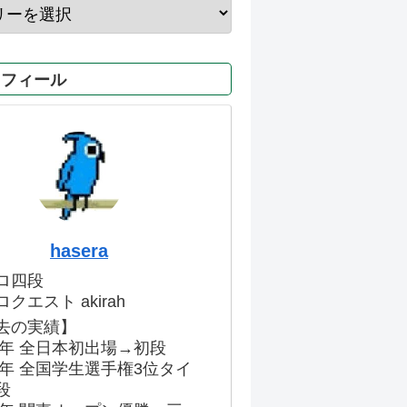
ロフィール
hasera
ロ四段
クエスト akirah
去の実績】
86年 全日本初出場→初段
91年 全国学生選手権3位タイ
段