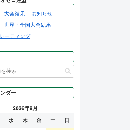
本オセロ連盟
大会結果
お知らせ
世界・全国大会結果
レーティング
索
レンダー
2026年8月
水
木
金
土
日