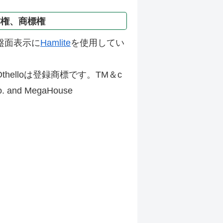
作権、商標権
盤面表示に
Hamlite
を使用してい
thelloは登録商標です。TM＆c
Co. and MegaHouse