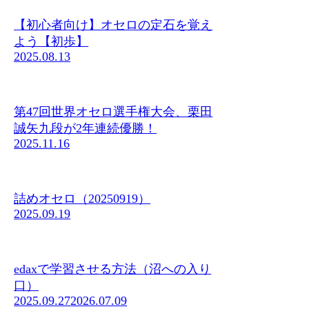
【初心者向け】オセロの定石を覚え
よう【初歩】
2025.08.13
第47回世界オセロ選手権大会、栗田
誠矢九段が2年連続優勝！
2025.11.16
詰めオセロ（20250919）
2025.09.19
edaxで学習させる方法（沼への入り
口）
2025.09.27
2026.07.09