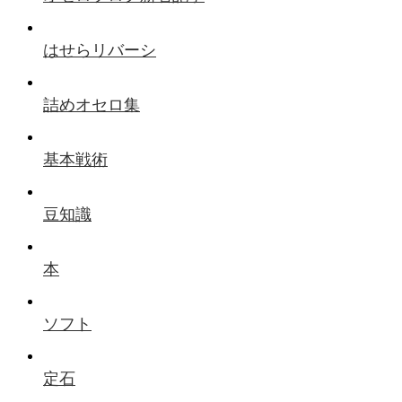
はせらリバーシ
詰めオセロ集
基本戦術
豆知識
本
ソフト
定石