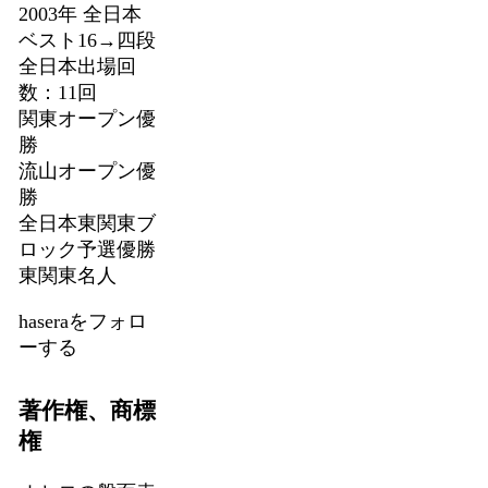
2003年 全日本
ベスト16→四段
全日本出場回
数：11回
関東オープン優
勝
流山オープン優
勝
全日本東関東ブ
ロック予選優勝
東関東名人
haseraをフォロ
ーする
著作権、商標
権