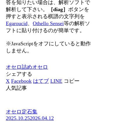
答を知りたい場合は、解析ソフトで
解析して下さい。
［diag］
ボタンを
押すと表示される棋譜の文字列を
Egaroucid
、
Othello Sensei
等の解析ソ
フトに貼り付けるのが簡単です。
※JavaScriptをオフにしていると動作
しません。
オセロ
詰めオセロ
シェアする
X
Facebook
はてブ
LINE
コピー
人気記事
オセロ定石集
2025.10.25
2026.04.12