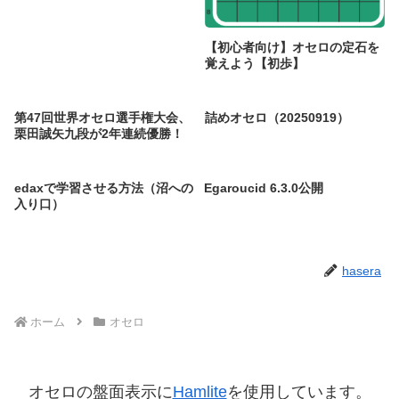
【初心者向け】オセロの定石を
覚えよう【初歩】
第47回世界オセロ選手権大会、
詰めオセロ（20250919）
栗田誠矢九段が2年連続優勝！
edaxで学習させる方法（沼への
Egaroucid 6.3.0公開
入り口）
hasera
ホーム
オセロ
オセロの盤面表示に
Hamlite
を使用しています。