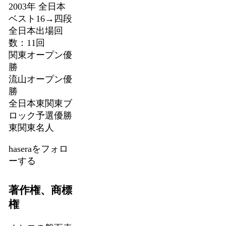
2003年 全日本
ベスト16→四段
全日本出場回
数：11回
関東オープン優
勝
流山オープン優
勝
全日本東関東ブ
ロック予選優勝
東関東名人
haseraをフォロ
ーする
著作権、商標
権