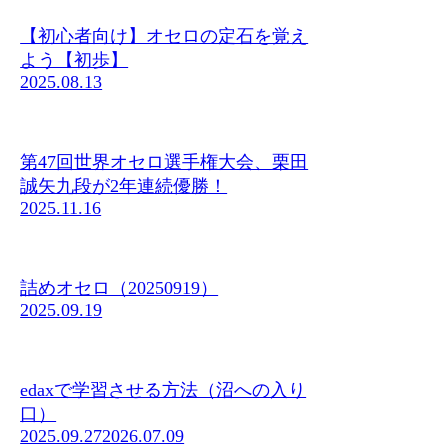
【初心者向け】オセロの定石を覚え
よう【初歩】
2025.08.13
第47回世界オセロ選手権大会、栗田
誠矢九段が2年連続優勝！
2025.11.16
詰めオセロ（20250919）
2025.09.19
edaxで学習させる方法（沼への入り
口）
2025.09.27
2026.07.09