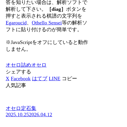
答を知りたい場合は、解析ソフトで
解析して下さい。
［diag］
ボタンを
押すと表示される棋譜の文字列を
Egaroucid
、
Othello Sensei
等の解析ソ
フトに貼り付けるのが簡単です。
※JavaScriptをオフにしていると動作
しません。
オセロ
詰めオセロ
シェアする
X
Facebook
はてブ
LINE
コピー
人気記事
オセロ定石集
2025.10.25
2026.04.12