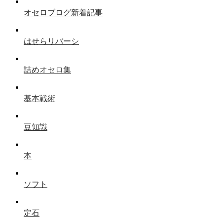
オセロブログ新着記事
はせらリバーシ
詰めオセロ集
基本戦術
豆知識
本
ソフト
定石