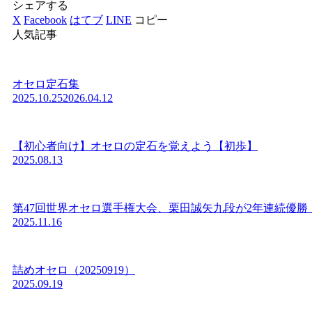
シェアする
X
Facebook
はてブ
LINE
コピー
人気記事
オセロ定石集
2025.10.25
2026.04.12
【初心者向け】オセロの定石を覚えよう【初歩】
2025.08.13
第47回世界オセロ選手権大会、栗田誠矢九段が2年連続優勝
2025.11.16
詰めオセロ（20250919）
2025.09.19