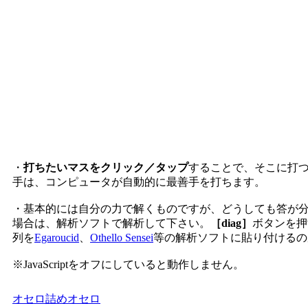
・
打ちたいマスをクリック／タップ
することで、そこに打
手は、コンピュータが自動的に最善手を打ちます。
・基本的には自分の力で解くものですが、どうしても答が
場合は、解析ソフトで解析して下さい。
［diag］
ボタンを押
列を
Egaroucid
、
Othello Sensei
等の解析ソフトに貼り付けるの
※JavaScriptをオフにしていると動作しません。
オセロ
詰めオセロ