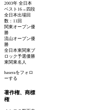
2003年 全日本
ベスト16→四段
全日本出場回
数：11回
関東オープン優
勝
流山オープン優
勝
全日本東関東ブ
ロック予選優勝
東関東名人
haseraをフォロ
ーする
著作権、商標
権