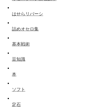
はせらリバーシ
詰めオセロ集
基本戦術
豆知識
本
ソフト
定石