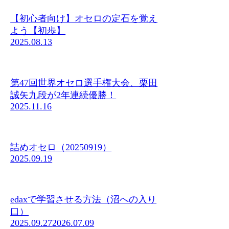
【初心者向け】オセロの定石を覚え
よう【初歩】
2025.08.13
第47回世界オセロ選手権大会、栗田
誠矢九段が2年連続優勝！
2025.11.16
詰めオセロ（20250919）
2025.09.19
edaxで学習させる方法（沼への入り
口）
2025.09.27
2026.07.09