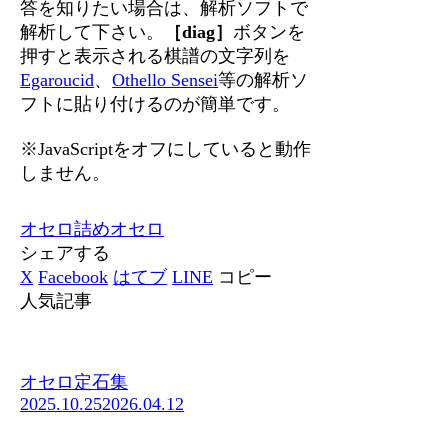
答を知りたい場合は、解析ソフトで
解析して下さい。
［diag］
ボタンを
押すと表示される棋譜の文字列を
Egaroucid
、
Othello Sensei
等の解析ソ
フトに貼り付けるのが簡単です。
※JavaScriptをオフにしていると動作
しません。
オセロ
詰めオセロ
シェアする
X
Facebook
はてブ
LINE
コピー
人気記事
オセロ定石集
2025.10.25
2026.04.12