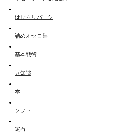
はせらリバーシ
詰めオセロ集
基本戦術
豆知識
本
ソフト
定石