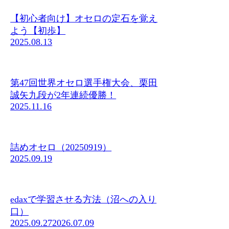
【初心者向け】オセロの定石を覚え
よう【初歩】
2025.08.13
第47回世界オセロ選手権大会、栗田
誠矢九段が2年連続優勝！
2025.11.16
詰めオセロ（20250919）
2025.09.19
edaxで学習させる方法（沼への入り
口）
2025.09.27
2026.07.09