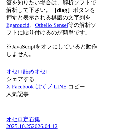
答を知りたい場合は、解析ソフトで
解析して下さい。
［diag］
ボタンを
押すと表示される棋譜の文字列を
Egaroucid
、
Othello Sensei
等の解析ソ
フトに貼り付けるのが簡単です。
※JavaScriptをオフにしていると動作
しません。
オセロ
詰めオセロ
シェアする
X
Facebook
はてブ
LINE
コピー
人気記事
オセロ定石集
2025.10.25
2026.04.12