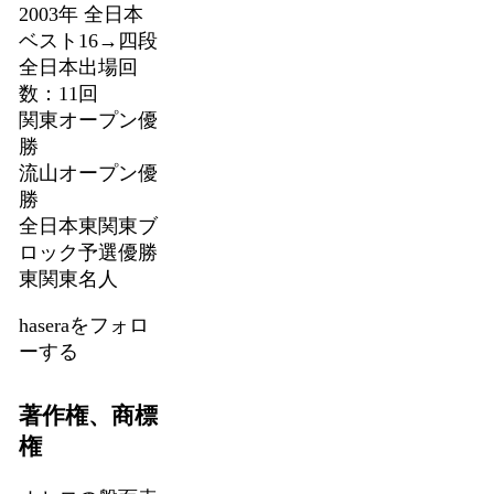
2003年 全日本
ベスト16→四段
全日本出場回
数：11回
関東オープン優
勝
流山オープン優
勝
全日本東関東ブ
ロック予選優勝
東関東名人
haseraをフォロ
ーする
著作権、商標
権