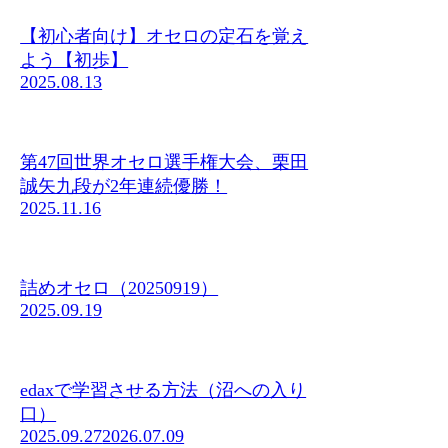
【初心者向け】オセロの定石を覚え
よう【初歩】
2025.08.13
第47回世界オセロ選手権大会、栗田
誠矢九段が2年連続優勝！
2025.11.16
詰めオセロ（20250919）
2025.09.19
edaxで学習させる方法（沼への入り
口）
2025.09.27
2026.07.09