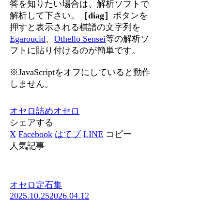
答を知りたい場合は、解析ソフトで
解析して下さい。
［diag］
ボタンを
押すと表示される棋譜の文字列を
Egaroucid
、
Othello Sensei
等の解析ソ
フトに貼り付けるのが簡単です。
※JavaScriptをオフにしていると動作
しません。
オセロ
詰めオセロ
シェアする
X
Facebook
はてブ
LINE
コピー
人気記事
オセロ定石集
2025.10.25
2026.04.12