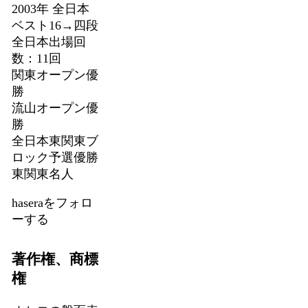
2003年 全日本
ベスト16→四段
全日本出場回
数：11回
関東オープン優
勝
流山オープン優
勝
全日本東関東ブ
ロック予選優勝
東関東名人
haseraをフォロ
ーする
著作権、商標
権