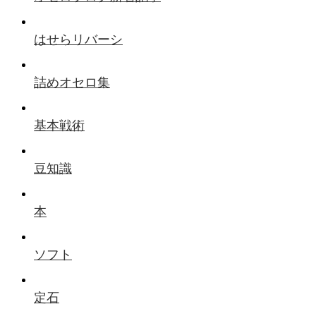
はせらリバーシ
詰めオセロ集
基本戦術
豆知識
本
ソフト
定石