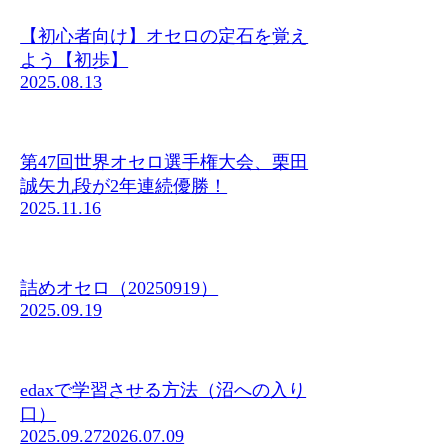
【初心者向け】オセロの定石を覚え
よう【初歩】
2025.08.13
第47回世界オセロ選手権大会、栗田
誠矢九段が2年連続優勝！
2025.11.16
詰めオセロ（20250919）
2025.09.19
edaxで学習させる方法（沼への入り
口）
2025.09.27
2026.07.09