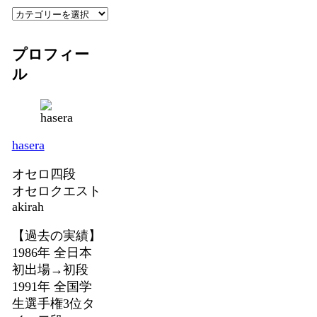
ブ
カ
テ
ゴ
プロフィー
リ
ル
ー
別
ア
ー
hasera
カ
イ
オセロ四段
ブ
オセロクエスト
akirah
【過去の実績】
1986年 全日本
初出場→初段
1991年 全国学
生選手権3位タ