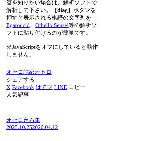
答を知りたい場合は、解析ソフトで
解析して下さい。
［diag］
ボタンを
押すと表示される棋譜の文字列を
Egaroucid
、
Othello Sensei
等の解析ソ
フトに貼り付けるのが簡単です。
※JavaScriptをオフにしていると動作
しません。
オセロ
詰めオセロ
シェアする
X
Facebook
はてブ
LINE
コピー
人気記事
オセロ定石集
2025.10.25
2026.04.12