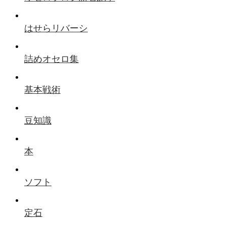
はせらリバーシ
詰めオセロ集
基本戦術
豆知識
本
ソフト
定石