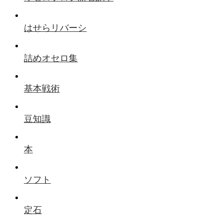
はせらリバーシ
詰めオセロ集
基本戦術
豆知識
本
ソフト
定石