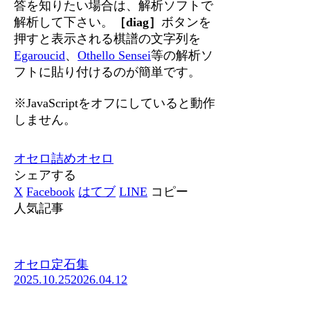
答を知りたい場合は、解析ソフトで
解析して下さい。
［diag］
ボタンを
押すと表示される棋譜の文字列を
Egaroucid
、
Othello Sensei
等の解析ソ
フトに貼り付けるのが簡単です。
※JavaScriptをオフにしていると動作
しません。
オセロ
詰めオセロ
シェアする
X
Facebook
はてブ
LINE
コピー
人気記事
オセロ定石集
2025.10.25
2026.04.12