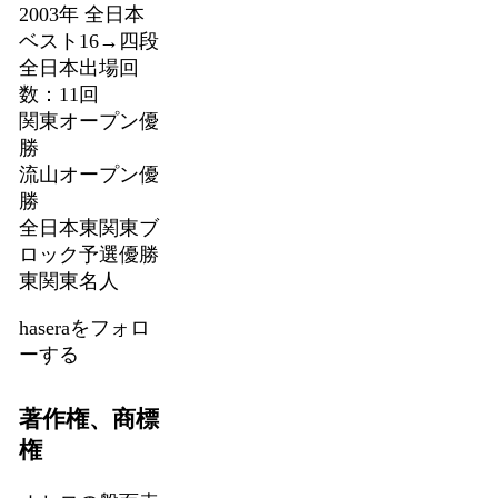
2003年 全日本
ベスト16→四段
全日本出場回
数：11回
関東オープン優
勝
流山オープン優
勝
全日本東関東ブ
ロック予選優勝
東関東名人
haseraをフォロ
ーする
著作権、商標
権