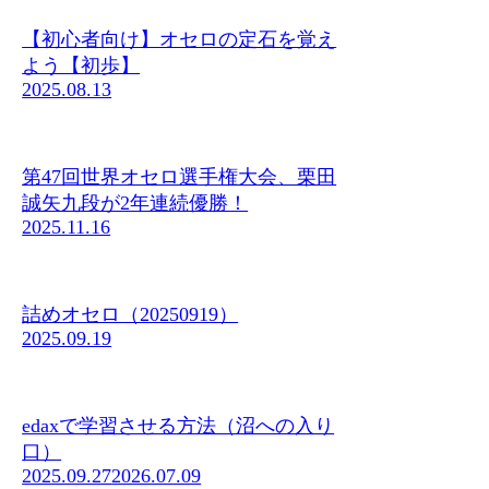
【初心者向け】オセロの定石を覚え
よう【初歩】
2025.08.13
第47回世界オセロ選手権大会、栗田
誠矢九段が2年連続優勝！
2025.11.16
詰めオセロ（20250919）
2025.09.19
edaxで学習させる方法（沼への入り
口）
2025.09.27
2026.07.09