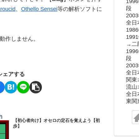
19
段
roucid
、
Othello Sensei
等の解析ソフトに
20
全日
19
19
ると動作しません。
→二
19
段
20
全日
シェアする
関東
流山
全日
東関
【初心者向け】オセロの定石を覚えよう【初
歩】