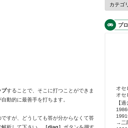
プ
オセ
ップ
することで、そこに打つことができま
オセロ
が自動的に最善手を打ちます。
【過
19
19
のですが、どうしても答が分からなくて答
→二
で解析して下さい。
［diag］
ボタンを押す