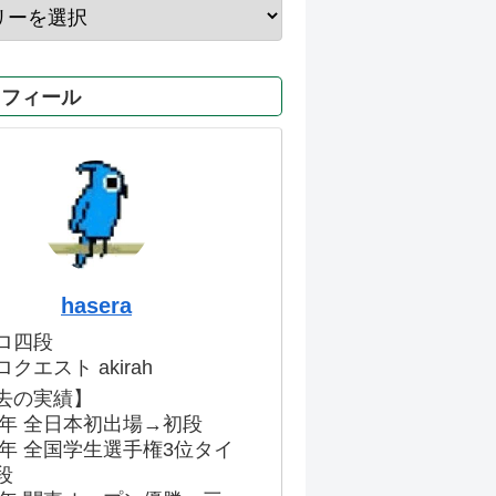
ロフィール
hasera
ロ四段
クエスト akirah
去の実績】
86年 全日本初出場→初段
91年 全国学生選手権3位タイ
段