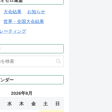
本オセロ連盟
大会結果
お知らせ
世界・全国大会結果
レーティング
索
レンダー
2026年8月
水
木
金
土
日