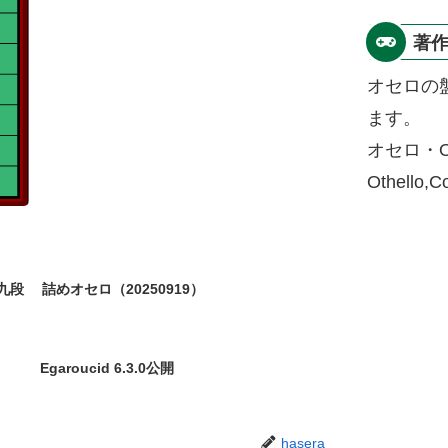
著
オセロの
ます。
オセロ・O
Othello,
九段
詰めオセロ（20250919）
Egaroucid 6.3.0公開
hasera