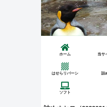
ホーム
当サ
はせらリバーシ
詰
ソフト