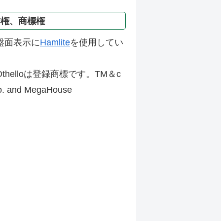
作権、商標権
盤面表示に
Hamlite
を使用してい
thelloは登録商標です。TM＆c
Co. and MegaHouse