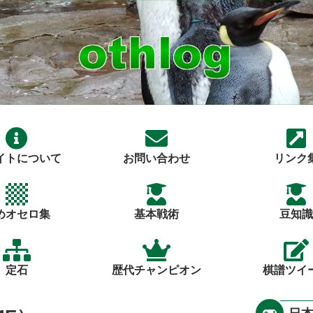
イトについて
お問い合わせ
リンク
めオセロ集
基本戦術
豆知識
定石
歴代チャンピオン
棋譜ツイ