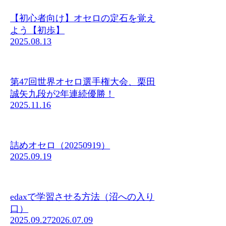
【初心者向け】オセロの定石を覚え
よう【初歩】
2025.08.13
第47回世界オセロ選手権大会、栗田
誠矢九段が2年連続優勝！
2025.11.16
詰めオセロ（20250919）
2025.09.19
edaxで学習させる方法（沼への入り
口）
2025.09.27
2026.07.09