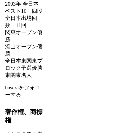
2003年 全日本
ベスト16→四段
全日本出場回
数：11回
関東オープン優
勝
流山オープン優
勝
全日本東関東ブ
ロック予選優勝
東関東名人
haseraをフォロ
ーする
著作権、商標
権