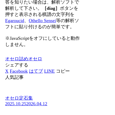
答を知りたい場合は、解析ソフトで
解析して下さい。
［diag］
ボタンを
押すと表示される棋譜の文字列を
Egaroucid
、
Othello Sensei
等の解析ソ
フトに貼り付けるのが簡単です。
※JavaScriptをオフにしていると動作
しません。
オセロ
詰めオセロ
シェアする
X
Facebook
はてブ
LINE
コピー
人気記事
オセロ定石集
2025.10.25
2026.04.12