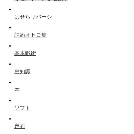
はせらリバーシ
詰めオセロ集
基本戦術
豆知識
本
ソフト
定石